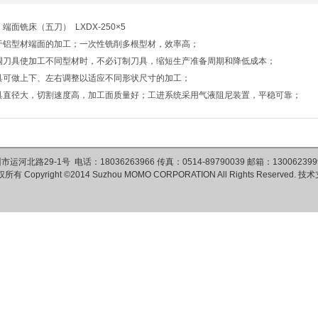
端面铣床（五刀） LXDX-250×5
于铝型材端面的加工；一次性铣削多根型材，效率高；
调刀具使加工不同型材时，不必订制刀具，缩短生产准备周期和降低成本；
具可做上下、左右调整以适应不同形状尺寸的加工；
具直径大，切割速度高，加工面质量好；工进系统采用气液阻尼装置，平稳可靠；
运河北路29-1号 电话：18036263966 传真：0514-89790039 邮箱：1300623999
权所有
Copyright ©2014 Suzhou MOMO CORPORATION All Rights Reserved.
技术