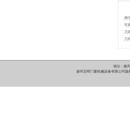
用
可
刀
刀
地址：扬州市
扬州启明门窗机械设备有限公司版