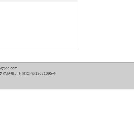
@qq.com
支持:扬州启明
苏ICP备12021095号