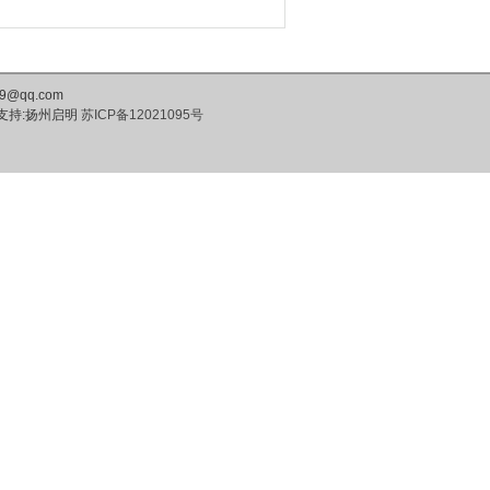
@qq.com
支持:扬州启明
苏ICP备12021095号