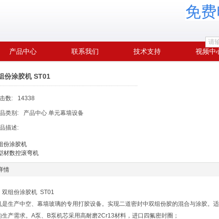
免费电
产品中心
联系我们
技术支持
视频中
组份涂胶机 ST01
击数:
14338
品类别:
产品中心 单元幕墙设备
品描述:
双组份涂胶机
铝型材数控滚弯机
详情
双组份涂胶机 ST01
机是生产中空、幕墙玻璃的专用打胶设备。实现二道密封中双组份胶的混合与涂胶。适
的生产需求。A泵、B泵机芯采用高耐磨2Cr13材料，进口四氟密封圈；